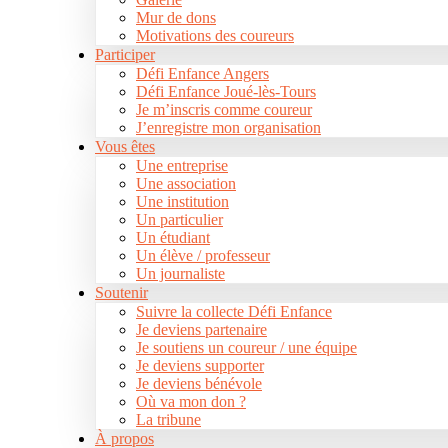
Mur de dons
Motivations des coureurs
Participer
Défi Enfance Angers
Défi Enfance Joué-lès-Tours
Je m’inscris comme coureur
J’enregistre mon organisation
Vous êtes
Une entreprise
Une association
Une institution
Un particulier
Un étudiant
Un élève / professeur
Un journaliste
Soutenir
Suivre la collecte Défi Enfance
Je deviens partenaire
Je soutiens un coureur / une équipe
Je deviens supporter
Je deviens bénévole
Où va mon don ?
La tribune
À propos