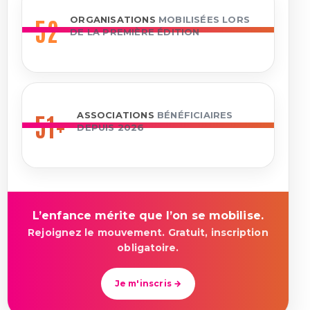
52
ORGANISATIONS
MOBILISÉES LORS
DE LA PREMIÈRE ÉDITION
51+
ASSOCIATIONS
BÉNÉFICIAIRES
DEPUIS 2026
L’enfance mérite que l’on se mobilise.
Rejoignez le mouvement. Gratuit, inscription
obligatoire.
Je m'inscris →