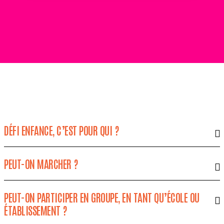
DÉFI ENFANCE, C’EST POUR QUI ?
PEUT-ON MARCHER ?
PEUT-ON PARTICIPER EN GROUPE, EN TANT QU’ÉCOLE OU
ÉTABLISSEMENT ?